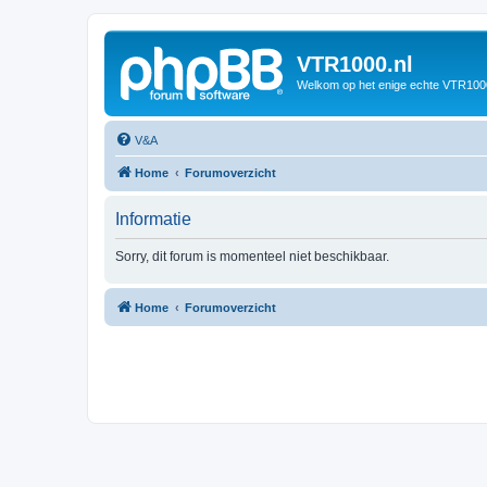
VTR1000.nl
Welkom op het enige echte VTR100
V&A
Home
Forumoverzicht
Informatie
Sorry, dit forum is momenteel niet beschikbaar.
Home
Forumoverzicht