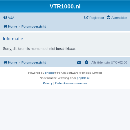
VTR1000.nl
V&A
Registreer
Aanmelden
Home
Forumoverzicht
Informatie
Sorry, dit forum is momenteel niet beschikbaar.
Home
Forumoverzicht
Alle tijden zijn
UTC+02:00
Powered by
phpBB
® Forum Software © phpBB Limited
Nederlandse vertaling door
phpBB.nl
.
Privacy
|
Gebruikersvoorwaarden