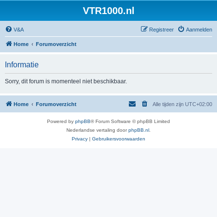
VTR1000.nl
V&A
Registreer
Aanmelden
Home
Forumoverzicht
Informatie
Sorry, dit forum is momenteel niet beschikbaar.
Home
Forumoverzicht
Alle tijden zijn
UTC+02:00
Powered by
phpBB
® Forum Software © phpBB Limited
Nederlandse vertaling door
phpBB.nl
.
Privacy
|
Gebruikersvoorwaarden