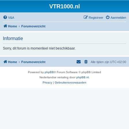
VTR1000.nl
V&A
Registreer
Aanmelden
Home
Forumoverzicht
Informatie
Sorry, dit forum is momenteel niet beschikbaar.
Home
Forumoverzicht
Alle tijden zijn
UTC+02:00
Powered by
phpBB
® Forum Software © phpBB Limited
Nederlandse vertaling door
phpBB.nl
.
Privacy
|
Gebruikersvoorwaarden