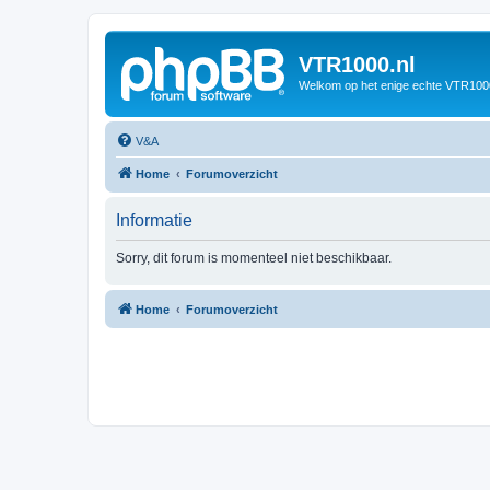
VTR1000.nl
Welkom op het enige echte VTR100
V&A
Home
Forumoverzicht
Informatie
Sorry, dit forum is momenteel niet beschikbaar.
Home
Forumoverzicht