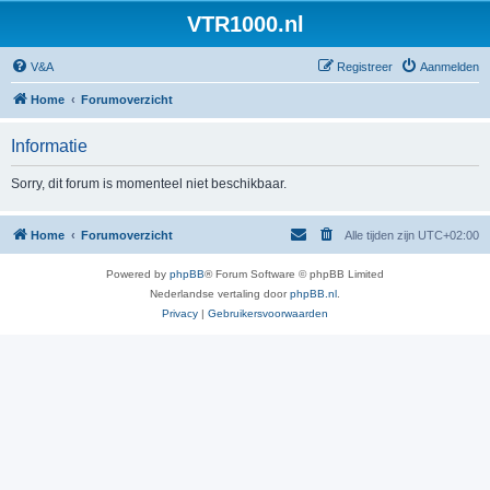
VTR1000.nl
V&A
Registreer
Aanmelden
Home
Forumoverzicht
Informatie
Sorry, dit forum is momenteel niet beschikbaar.
Home
Forumoverzicht
Alle tijden zijn
UTC+02:00
Powered by
phpBB
® Forum Software © phpBB Limited
Nederlandse vertaling door
phpBB.nl
.
Privacy
|
Gebruikersvoorwaarden