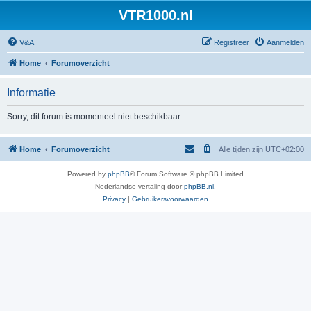
VTR1000.nl
V&A
Registreer
Aanmelden
Home
Forumoverzicht
Informatie
Sorry, dit forum is momenteel niet beschikbaar.
Home
Forumoverzicht
Alle tijden zijn
UTC+02:00
Powered by
phpBB
® Forum Software © phpBB Limited
Nederlandse vertaling door
phpBB.nl
.
Privacy
|
Gebruikersvoorwaarden