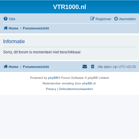
VTR1000.nl
V&A
Registreer
Aanmelden
Home
Forumoverzicht
Informatie
Sorry, dit forum is momenteel niet beschikbaar.
Home
Forumoverzicht
Alle tijden zijn
UTC+02:00
Powered by
phpBB
® Forum Software © phpBB Limited
Nederlandse vertaling door
phpBB.nl
.
Privacy
|
Gebruikersvoorwaarden