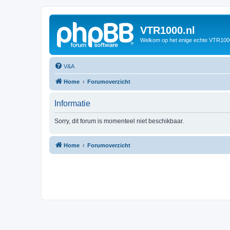
VTR1000.nl
Welkom op het enige echte VTR100
V&A
Home
Forumoverzicht
Informatie
Sorry, dit forum is momenteel niet beschikbaar.
Home
Forumoverzicht