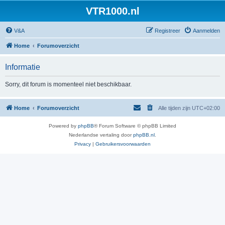
VTR1000.nl
V&A
Registreer
Aanmelden
Home
Forumoverzicht
Informatie
Sorry, dit forum is momenteel niet beschikbaar.
Home
Forumoverzicht
Alle tijden zijn
UTC+02:00
Powered by
phpBB
® Forum Software © phpBB Limited
Nederlandse vertaling door
phpBB.nl
.
Privacy
|
Gebruikersvoorwaarden