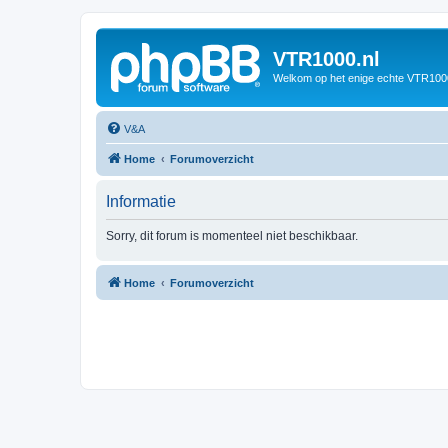
VTR1000.nl
Welkom op het enige echte VTR100
V&A
Home
Forumoverzicht
Informatie
Sorry, dit forum is momenteel niet beschikbaar.
Home
Forumoverzicht