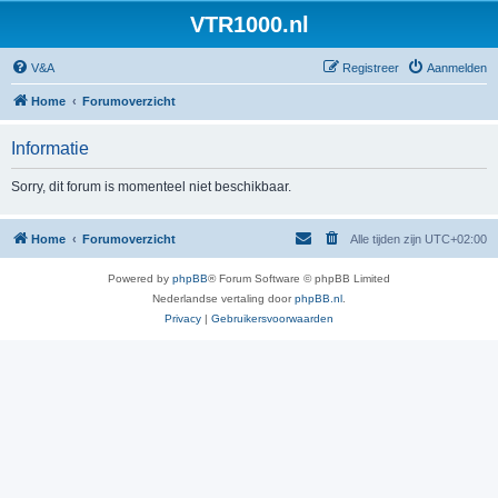
VTR1000.nl
V&A
Registreer
Aanmelden
Home
Forumoverzicht
Informatie
Sorry, dit forum is momenteel niet beschikbaar.
Home
Forumoverzicht
Alle tijden zijn
UTC+02:00
Powered by
phpBB
® Forum Software © phpBB Limited
Nederlandse vertaling door
phpBB.nl
.
Privacy
|
Gebruikersvoorwaarden