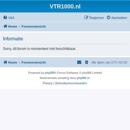
VTR1000.nl
V&A
Registreer
Aanmelden
Home
Forumoverzicht
Informatie
Sorry, dit forum is momenteel niet beschikbaar.
Home
Forumoverzicht
Alle tijden zijn
UTC+02:00
Powered by
phpBB
® Forum Software © phpBB Limited
Nederlandse vertaling door
phpBB.nl
.
Privacy
|
Gebruikersvoorwaarden