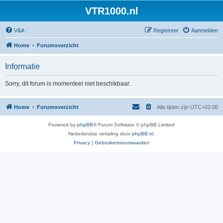
VTR1000.nl
V&A
Registreer
Aanmelden
Home
Forumoverzicht
Informatie
Sorry, dit forum is momenteel niet beschikbaar.
Home
Forumoverzicht
Alle tijden zijn
UTC+02:00
Powered by
phpBB
® Forum Software © phpBB Limited
Nederlandse vertaling door
phpBB.nl
.
Privacy
|
Gebruikersvoorwaarden