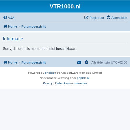
VTR1000.nl
V&A
Registreer
Aanmelden
Home
Forumoverzicht
Informatie
Sorry, dit forum is momenteel niet beschikbaar.
Home
Forumoverzicht
Alle tijden zijn
UTC+02:00
Powered by
phpBB
® Forum Software © phpBB Limited
Nederlandse vertaling door
phpBB.nl
.
Privacy
|
Gebruikersvoorwaarden