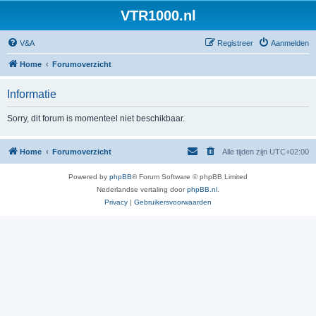
VTR1000.nl
V&A
Registreer
Aanmelden
Home
Forumoverzicht
Informatie
Sorry, dit forum is momenteel niet beschikbaar.
Home
Forumoverzicht
Alle tijden zijn
UTC+02:00
Powered by
phpBB
® Forum Software © phpBB Limited
Nederlandse vertaling door
phpBB.nl
.
Privacy
|
Gebruikersvoorwaarden