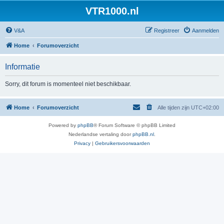
VTR1000.nl
V&A
Registreer
Aanmelden
Home
Forumoverzicht
Informatie
Sorry, dit forum is momenteel niet beschikbaar.
Home
Forumoverzicht
Alle tijden zijn
UTC+02:00
Powered by
phpBB
® Forum Software © phpBB Limited
Nederlandse vertaling door
phpBB.nl
.
Privacy
|
Gebruikersvoorwaarden