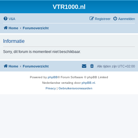
VTR1000.nl
V&A
Registreer
Aanmelden
Home
Forumoverzicht
Informatie
Sorry, dit forum is momenteel niet beschikbaar.
Home
Forumoverzicht
Alle tijden zijn
UTC+02:00
Powered by
phpBB
® Forum Software © phpBB Limited
Nederlandse vertaling door
phpBB.nl
.
Privacy
|
Gebruikersvoorwaarden