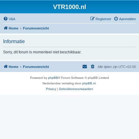
VTR1000.nl
V&A
Registreer
Aanmelden
Home
Forumoverzicht
Informatie
Sorry, dit forum is momenteel niet beschikbaar.
Home
Forumoverzicht
Alle tijden zijn
UTC+02:00
Powered by
phpBB
® Forum Software © phpBB Limited
Nederlandse vertaling door
phpBB.nl
.
Privacy
|
Gebruikersvoorwaarden