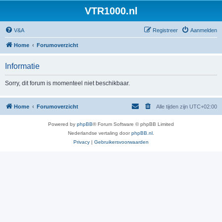
VTR1000.nl
V&A
Registreer
Aanmelden
Home
Forumoverzicht
Informatie
Sorry, dit forum is momenteel niet beschikbaar.
Home
Forumoverzicht
Alle tijden zijn
UTC+02:00
Powered by
phpBB
® Forum Software © phpBB Limited
Nederlandse vertaling door
phpBB.nl
.
Privacy
|
Gebruikersvoorwaarden