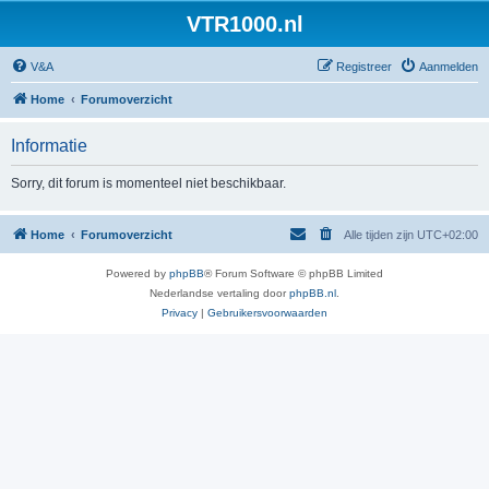
VTR1000.nl
V&A
Registreer
Aanmelden
Home
Forumoverzicht
Informatie
Sorry, dit forum is momenteel niet beschikbaar.
Home
Forumoverzicht
Alle tijden zijn
UTC+02:00
Powered by
phpBB
® Forum Software © phpBB Limited
Nederlandse vertaling door
phpBB.nl
.
Privacy
|
Gebruikersvoorwaarden