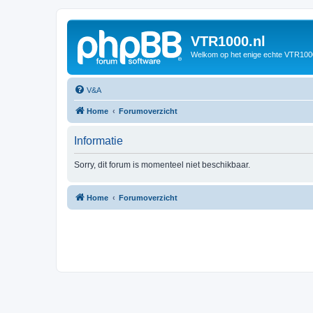
VTR1000.nl
Welkom op het enige echte VTR100
V&A
Home
Forumoverzicht
Informatie
Sorry, dit forum is momenteel niet beschikbaar.
Home
Forumoverzicht