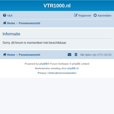
VTR1000.nl
V&A
Registreer
Aanmelden
Home
Forumoverzicht
Informatie
Sorry, dit forum is momenteel niet beschikbaar.
Home
Forumoverzicht
Alle tijden zijn
UTC+02:00
Powered by
phpBB
® Forum Software © phpBB Limited
Nederlandse vertaling door
phpBB.nl
.
Privacy
|
Gebruikersvoorwaarden