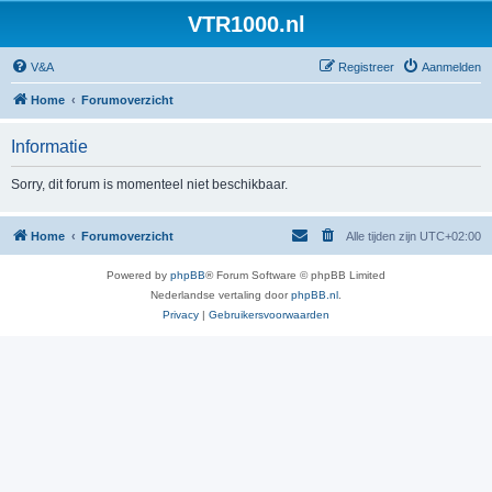
VTR1000.nl
V&A
Registreer
Aanmelden
Home
Forumoverzicht
Informatie
Sorry, dit forum is momenteel niet beschikbaar.
Home
Forumoverzicht
Alle tijden zijn
UTC+02:00
Powered by
phpBB
® Forum Software © phpBB Limited
Nederlandse vertaling door
phpBB.nl
.
Privacy
|
Gebruikersvoorwaarden