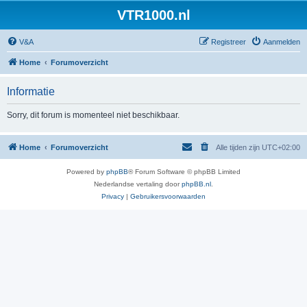
VTR1000.nl
V&A
Registreer
Aanmelden
Home
Forumoverzicht
Informatie
Sorry, dit forum is momenteel niet beschikbaar.
Home
Forumoverzicht
Alle tijden zijn
UTC+02:00
Powered by
phpBB
® Forum Software © phpBB Limited
Nederlandse vertaling door
phpBB.nl
.
Privacy
|
Gebruikersvoorwaarden