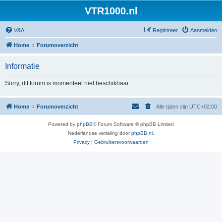
VTR1000.nl
V&A
Registreer
Aanmelden
Home
Forumoverzicht
Informatie
Sorry, dit forum is momenteel niet beschikbaar.
Home
Forumoverzicht
Alle tijden zijn
UTC+02:00
Powered by
phpBB
® Forum Software © phpBB Limited
Nederlandse vertaling door
phpBB.nl
.
Privacy
|
Gebruikersvoorwaarden