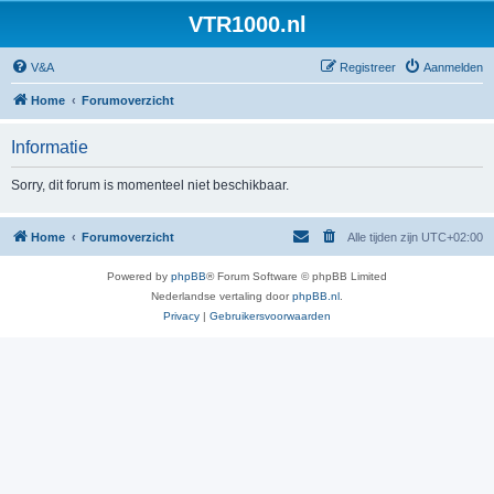
VTR1000.nl
V&A
Registreer
Aanmelden
Home
Forumoverzicht
Informatie
Sorry, dit forum is momenteel niet beschikbaar.
Home
Forumoverzicht
Alle tijden zijn
UTC+02:00
Powered by
phpBB
® Forum Software © phpBB Limited
Nederlandse vertaling door
phpBB.nl
.
Privacy
|
Gebruikersvoorwaarden