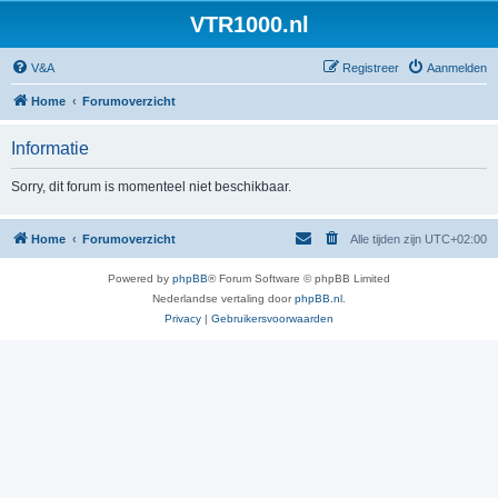
VTR1000.nl
V&A
Registreer
Aanmelden
Home
Forumoverzicht
Informatie
Sorry, dit forum is momenteel niet beschikbaar.
Home
Forumoverzicht
Alle tijden zijn
UTC+02:00
Powered by
phpBB
® Forum Software © phpBB Limited
Nederlandse vertaling door
phpBB.nl
.
Privacy
|
Gebruikersvoorwaarden