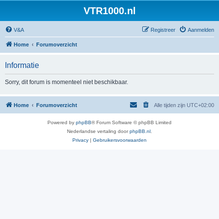
VTR1000.nl
V&A
Registreer
Aanmelden
Home
Forumoverzicht
Informatie
Sorry, dit forum is momenteel niet beschikbaar.
Home
Forumoverzicht
Alle tijden zijn
UTC+02:00
Powered by
phpBB
® Forum Software © phpBB Limited
Nederlandse vertaling door
phpBB.nl
.
Privacy
|
Gebruikersvoorwaarden