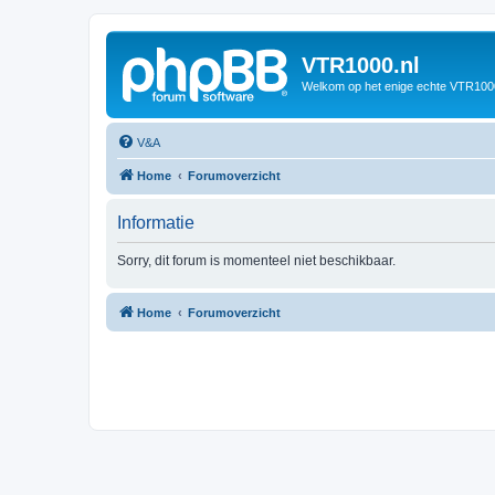
VTR1000.nl
Welkom op het enige echte VTR100
V&A
Home
Forumoverzicht
Informatie
Sorry, dit forum is momenteel niet beschikbaar.
Home
Forumoverzicht