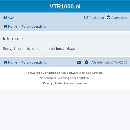
VTR1000.nl
V&A
Registreer
Aanmelden
Home
Forumoverzicht
Informatie
Sorry, dit forum is momenteel niet beschikbaar.
Home
Forumoverzicht
Alle tijden zijn
UTC+02:00
Powered by
phpBB
® Forum Software © phpBB Limited
Nederlandse vertaling door
phpBB.nl
.
Privacy
|
Gebruikersvoorwaarden