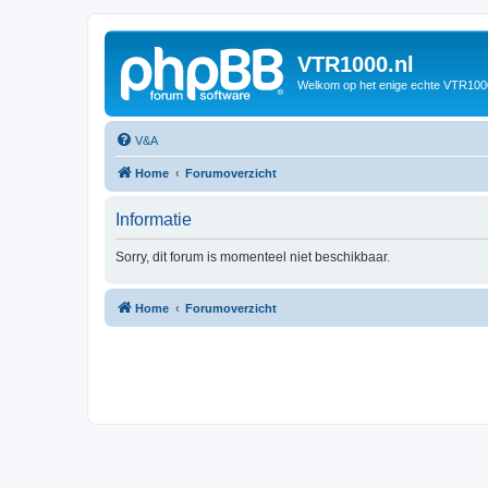
VTR1000.nl
Welkom op het enige echte VTR100
V&A
Home
Forumoverzicht
Informatie
Sorry, dit forum is momenteel niet beschikbaar.
Home
Forumoverzicht