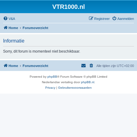
VTR1000.nl
V&A
Registreer
Aanmelden
Home
Forumoverzicht
Informatie
Sorry, dit forum is momenteel niet beschikbaar.
Home
Forumoverzicht
Alle tijden zijn
UTC+02:00
Powered by
phpBB
® Forum Software © phpBB Limited
Nederlandse vertaling door
phpBB.nl
.
Privacy
|
Gebruikersvoorwaarden