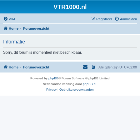
VTR1000.nl
V&A
Registreer
Aanmelden
Home
Forumoverzicht
Informatie
Sorry, dit forum is momenteel niet beschikbaar.
Home
Forumoverzicht
Alle tijden zijn
UTC+02:00
Powered by
phpBB
® Forum Software © phpBB Limited
Nederlandse vertaling door
phpBB.nl
.
Privacy
|
Gebruikersvoorwaarden