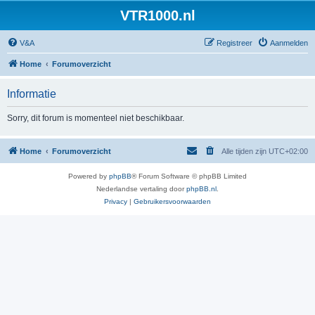
VTR1000.nl
V&A
Registreer
Aanmelden
Home
Forumoverzicht
Informatie
Sorry, dit forum is momenteel niet beschikbaar.
Home
Forumoverzicht
Alle tijden zijn
UTC+02:00
Powered by
phpBB
® Forum Software © phpBB Limited
Nederlandse vertaling door
phpBB.nl
.
Privacy
|
Gebruikersvoorwaarden