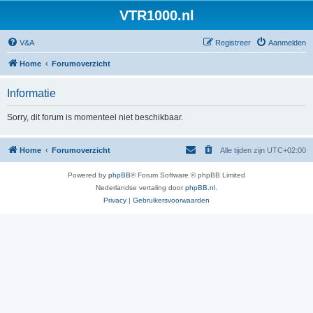
VTR1000.nl
V&A
Registreer
Aanmelden
Home
Forumoverzicht
Informatie
Sorry, dit forum is momenteel niet beschikbaar.
Home
Forumoverzicht
Alle tijden zijn
UTC+02:00
Powered by
phpBB
® Forum Software © phpBB Limited
Nederlandse vertaling door
phpBB.nl
.
Privacy
|
Gebruikersvoorwaarden