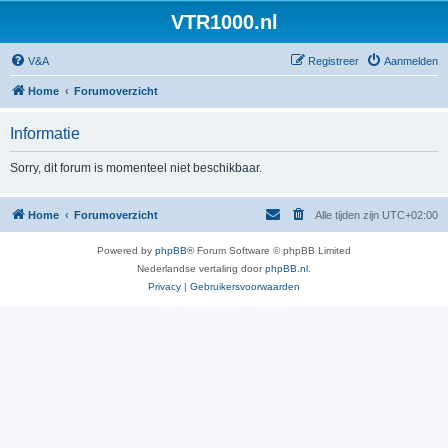
VTR1000.nl
V&A
Registreer
Aanmelden
Home
Forumoverzicht
Informatie
Sorry, dit forum is momenteel niet beschikbaar.
Home
Forumoverzicht
Alle tijden zijn
UTC+02:00
Powered by
phpBB
® Forum Software © phpBB Limited
Nederlandse vertaling door
phpBB.nl
.
Privacy
|
Gebruikersvoorwaarden