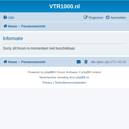
VTR1000.nl
V&A
Registreer
Aanmelden
Home
Forumoverzicht
Informatie
Sorry, dit forum is momenteel niet beschikbaar.
Home
Forumoverzicht
Alle tijden zijn
UTC+02:00
Powered by
phpBB
® Forum Software © phpBB Limited
Nederlandse vertaling door
phpBB.nl
.
Privacy
|
Gebruikersvoorwaarden