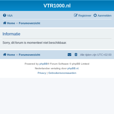
VTR1000.nl
V&A
Registreer
Aanmelden
Home
Forumoverzicht
Informatie
Sorry, dit forum is momenteel niet beschikbaar.
Home
Forumoverzicht
Alle tijden zijn
UTC+02:00
Powered by
phpBB
® Forum Software © phpBB Limited
Nederlandse vertaling door
phpBB.nl
.
Privacy
|
Gebruikersvoorwaarden