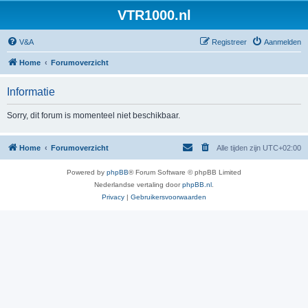
VTR1000.nl
V&A
Registreer
Aanmelden
Home
Forumoverzicht
Informatie
Sorry, dit forum is momenteel niet beschikbaar.
Home
Forumoverzicht
Alle tijden zijn
UTC+02:00
Powered by
phpBB
® Forum Software © phpBB Limited
Nederlandse vertaling door
phpBB.nl
.
Privacy
|
Gebruikersvoorwaarden