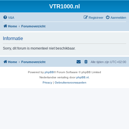
VTR1000.nl
V&A
Registreer
Aanmelden
Home
Forumoverzicht
Informatie
Sorry, dit forum is momenteel niet beschikbaar.
Home
Forumoverzicht
Alle tijden zijn
UTC+02:00
Powered by
phpBB
® Forum Software © phpBB Limited
Nederlandse vertaling door
phpBB.nl
.
Privacy
|
Gebruikersvoorwaarden