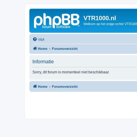
VTR1000.nl
Welkom op het enige echte VTR100
V&A
Home
Forumoverzicht
Informatie
Sorry, dit forum is momenteel niet beschikbaar.
Home
Forumoverzicht