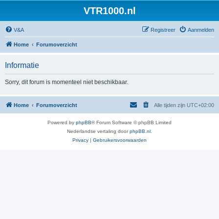
VTR1000.nl
V&A
Registreer
Aanmelden
Home
Forumoverzicht
Informatie
Sorry, dit forum is momenteel niet beschikbaar.
Home
Forumoverzicht
Alle tijden zijn
UTC+02:00
Powered by
phpBB
® Forum Software © phpBB Limited
Nederlandse vertaling door
phpBB.nl
.
Privacy
|
Gebruikersvoorwaarden