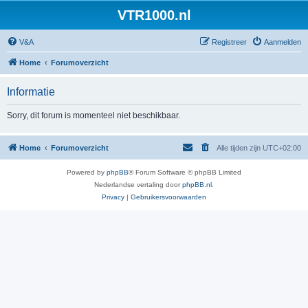
VTR1000.nl
V&A
Registreer
Aanmelden
Home
Forumoverzicht
Informatie
Sorry, dit forum is momenteel niet beschikbaar.
Home
Forumoverzicht
Alle tijden zijn
UTC+02:00
Powered by
phpBB
® Forum Software © phpBB Limited
Nederlandse vertaling door
phpBB.nl
.
Privacy
|
Gebruikersvoorwaarden