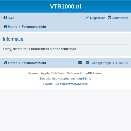
VTR1000.nl
V&A
Registreer
Aanmelden
Home
Forumoverzicht
Informatie
Sorry, dit forum is momenteel niet beschikbaar.
Home
Forumoverzicht
Alle tijden zijn
UTC+02:00
Powered by
phpBB
® Forum Software © phpBB Limited
Nederlandse vertaling door
phpBB.nl
.
Privacy
|
Gebruikersvoorwaarden