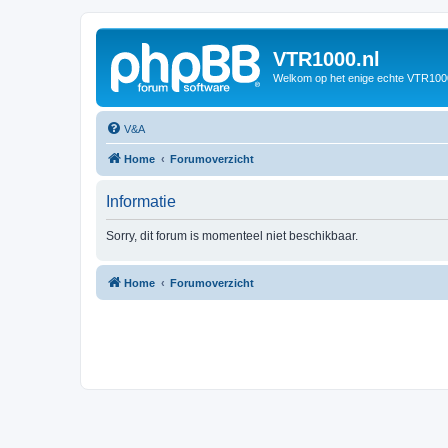
VTR1000.nl
Welkom op het enige echte VTR100
V&A
Home
Forumoverzicht
Informatie
Sorry, dit forum is momenteel niet beschikbaar.
Home
Forumoverzicht