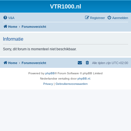
VTR1000.nl
V&A
Registreer
Aanmelden
Home
Forumoverzicht
Informatie
Sorry, dit forum is momenteel niet beschikbaar.
Home
Forumoverzicht
Alle tijden zijn
UTC+02:00
Powered by
phpBB
® Forum Software © phpBB Limited
Nederlandse vertaling door
phpBB.nl
.
Privacy
|
Gebruikersvoorwaarden