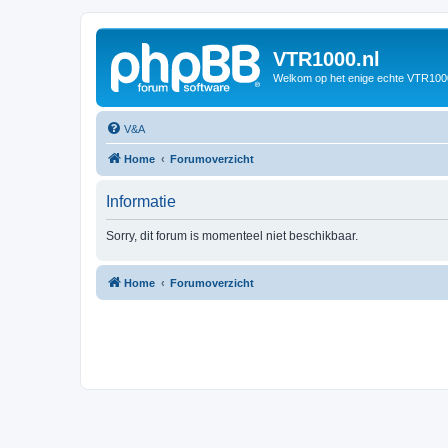
VTR1000.nl
Welkom op het enige echte VTR100
V&A
Home
Forumoverzicht
Informatie
Sorry, dit forum is momenteel niet beschikbaar.
Home
Forumoverzicht