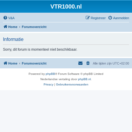
VTR1000.nl
V&A
Registreer
Aanmelden
Home
Forumoverzicht
Informatie
Sorry, dit forum is momenteel niet beschikbaar.
Home
Forumoverzicht
Alle tijden zijn
UTC+02:00
Powered by
phpBB
® Forum Software © phpBB Limited
Nederlandse vertaling door
phpBB.nl
.
Privacy
|
Gebruikersvoorwaarden