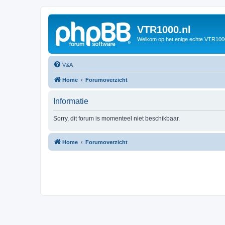
VTR1000.nl
Welkom op het enige echte VTR100
V&A
Home
Forumoverzicht
Informatie
Sorry, dit forum is momenteel niet beschikbaar.
Home
Forumoverzicht